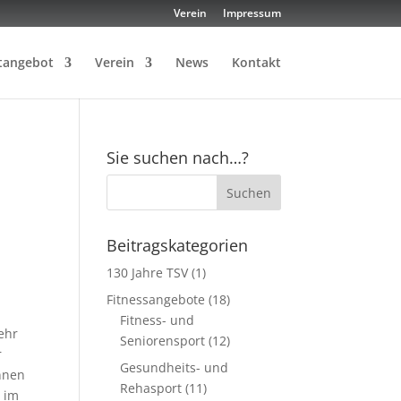
Verein
Impressum
tangebot
Verein
News
Kontakt
Sie suchen nach…?
Beitragskategorien
130 Jahre TSV
(1)
Fitnessangebote
(18)
Fitness- und
ehr
Seniorensport
(12)
r
Gesundheits- und
innen
Rehasport
(11)
g im