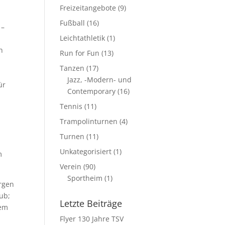
Freizeitangebote
(9)
Fußball
(16)
 –
Leichtathletik
(1)
n
Run for Fun
(13)
Tanzen
(17)
Jazz, -Modern- und
ür
Contemporary
(16)
Tennis
(11)
Trampolinturnen
(4)
Turnen
(11)
Unkategorisiert
(1)
m
Verein
(90)
Sportheim
(1)
rgen
ub;
Letzte Beiträge
dem
Flyer 130 Jahre TSV