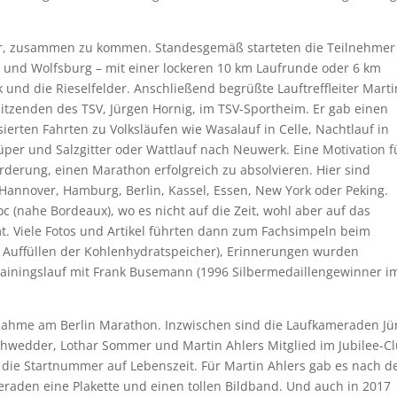
r, zusammen zu kommen. Standesgemäß starteten die Teilnehmer
d und Wolfsburg – mit einer lockeren 10 km Laufrunde oder 6 km
und die Rieselfelder. Anschließend begrüßte Lauftreffleiter Marti
sitzenden des TSV, Jürgen Hornig, im TSV-Sportheim. Er gab einen
ierten Fahrten zu Volksläufen wie Wasalauf in Celle, Nachtlauf in
üper und Salzgitter oder Wattlauf nach Neuwerk. Eine Motivation f
derung, einen Marathon erfolgreich zu absolvieren. Hier sind
n Hannover, Hamburg, Berlin, Kassel, Essen, New York oder Peking.
 (nahe Bordeaux), wo es nicht auf die Zeit, wohl aber auf das
. Viele Fotos und Artikel führten dann zum Fachsimpeln beim
Auffüllen der Kohlenhydratspeicher), Erinnerungen wurden
rainingslauf mit Frank Busemann (1996 Silbermedaillengewinner i
lnahme am Berlin Marathon. Inzwischen sind die Laufkameraden Jü
ohwedder, Lothar Sommer und Martin Ahlers Mitglied im Jubilee-Cl
n die Startnummer auf Lebenszeit. Für Martin Ahlers gab es nach 
eraden eine Plakette und einen tollen Bildband. Und auch in 2017