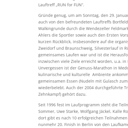
Lauftreff „RUN for FUN“.
Gründe genug, um am Sonntag, den 29. Janua
auch von den befreundeten Lauftreffs Bortfel
Walkingrunde durch die Wendezeller Feldmark 
Ahlers die Sportler sowie auch den Ersten Vor
kurzen Rückblick, insbesondere auf die organis
Zweidorf und Braunschweig, Silvesterlauf in R
gemeinsames Laufen war und ist die Herausfor
inzwischen viele Ziele erreicht worden, u.a. i
Unvergessen ist der Genuss-Marathon in Medoc
kulinarische und kulturelle Ambiente ankommt
gemeinsamen Essen (Nudeln mit Gulasch zum 
wiederbelebt. Auch der 2004 durchgeführte T
Zehnkampf) gehört dazu.
Seit 1996 fest im Laufprogramm steht die Tei
Sommer, Uwe Starke, Wolfgang Jäckel, Kalle R
dort gibt es nach 10 erfolgreichen Teilnahme
nunmehr 20. Finish in Berlin von den Laufkam