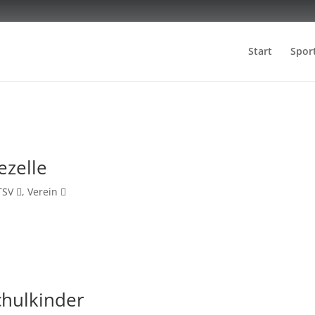
Start
Spor
ezelle
TSV
,
Verein
chulkinder