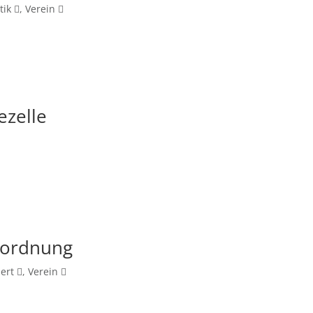
tik
,
Verein
ezelle
sordnung
ert
,
Verein