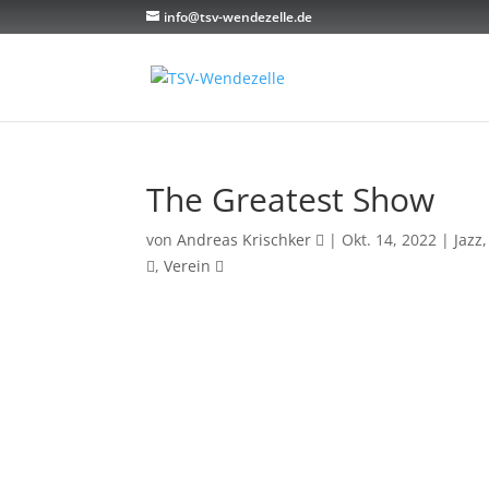
info@tsv-wendezelle.de
The Greatest Show
von
Andreas Krischker
|
Okt. 14, 2022
|
Jazz
,
Verein